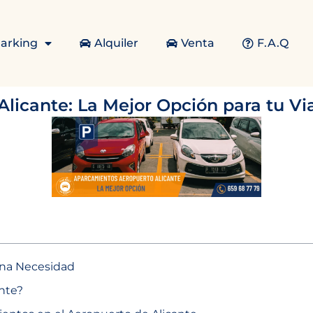
arking
Alquiler
Venta
F.A.Q
licante: La Mejor Opción para tu Vi
Una Necesidad
ante?