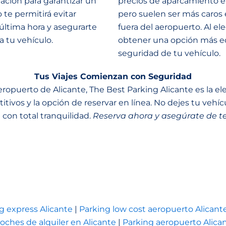
ción para garantizar un
precios de aparcamiento en
te permitirá evitar
pero suelen ser más caros
última hora y asegurarte
fuera del aeropuerto. Al el
a tu vehículo.
obtener una opción más econ
seguridad de tu vehículo.
Tus Viajes Comienzan con Seguridad
ropuerto de Alicante, The Best Parking Alicante es la e
itivos y la opción de reservar en línea. No dejes tu vehí
e con total tranquilidad.
Reserva ahora y asegúrate de te
g express Alicante
|
Parking low cost aeropuerto Alicant
oches de alquiler en Alicante
|
Parking aeropuerto Alica