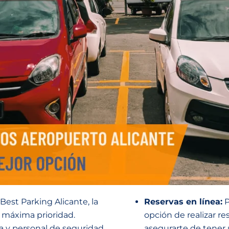
est Parking Alicante, la
Reservas en línea:
P
 máxima prioridad.
opción de realizar r
a y personal de seguridad
asegurarte de tener 