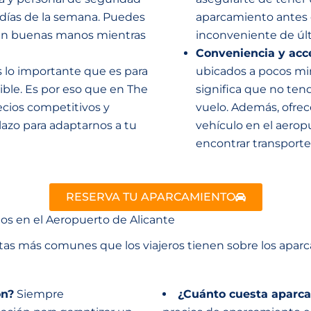
7 días de la semana. Puedes
aparcamiento antes d
 en buenas manos mientras
inconveniente de ú
Conveniencia y acce
o importante que es para
ubicados a pocos min
ble. Es por eso que en The
significa que no ten
ecios competitivos y
vuelo. Además, ofrec
azo para adaptarnos a tu
vehículo en el aerop
encontrar transporte 
RESERVA TU APARCAMIENTO
s en el Aeropuerto de Alicante
s más comunes que los viajeros tienen sobre los aparca
ón?
Siempre
¿Cuánto cuesta aparcar