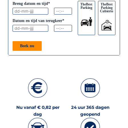
Breng datum en tijd*
TheBest
TheBest
Parking
Parking
Cubierto
Datum en tijd van terugkeer*
Boek nu
Nu vanaf € 0,82 per
24 uur 365 dagen
dag
geopend