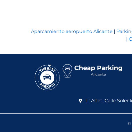
Aparcamiento aeropuerto Alicante
|
Parkin
|
C
L`Altet, Calle Soler l
© 