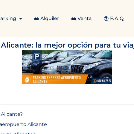
arking
Alquiler
Venta
F.A.Q
licante: la mejor opción para tu via
 Alicante?
s aeropuerto Alicante