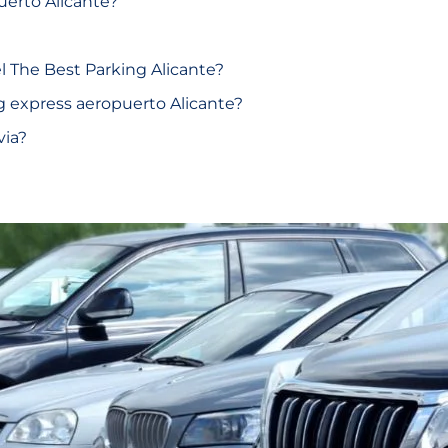
uerto Alicante?
el The Best Parking Alicante?
ng express aeropuerto Alicante?
via?