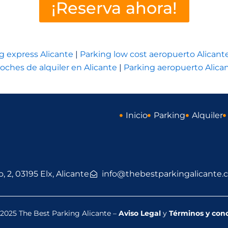
¡Reserva ahora!
g express Alicante
|
Parking low cost aeropuerto Alicant
oches de alquiler en Alicante
|
Parking aeropuerto Alica
Inicio
Parking
Alquiler
o, 2, 03195 Elx, Alicante
info@thebestparkingalicante
2025 The Best Parking Alicante –
Aviso Legal
y
Términos y con