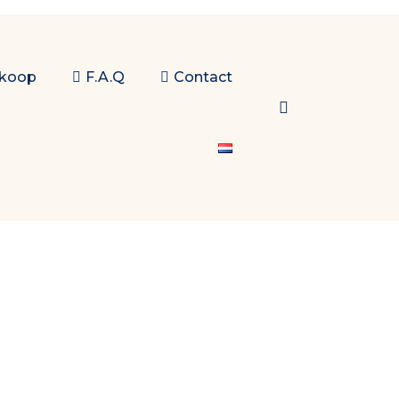
 koop
F.A.Q
Contact