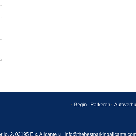
Begin
Parkeren
Autoverhu
er lo, 2, 03195 Elx, Alicante
info@thebestparkingalicante.co