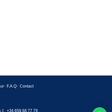
ur
F.A.Q
Contact
m
+34 659 68 77 79