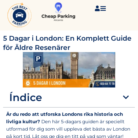
Ir
al
contenido
5 Dagar i London: En Komplett Guide
för Äldre Resenärer
Índice
Är du redo att utforska Londons rika historia och
livliga kultur?
Den här 5-dagars guiden är speciellt
utformad för dig som vill uppleva det bästa av London
på kort tid. Låt oss ge dig en titt på vad som väntar!