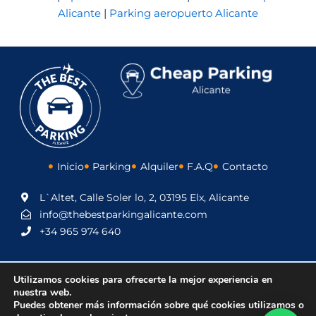
Alicante
|
Parking aeropuerto Alicante
Inicio
Parking
Alquiler
F.A.Q
Contacto
L`Altet, Calle Soler lo, 2, 03195 Elx, Alicante
info@thebestparkingalicante.com
+34 965 974 640
Utilizamos cookies para ofrecerte la mejor experiencia en
© 2025 The Best Parking Alicante –
Aviso Legal
y
nuestra web.
Términos y condiciones
Puedes obtener más información sobre qué cookies utilizamos o