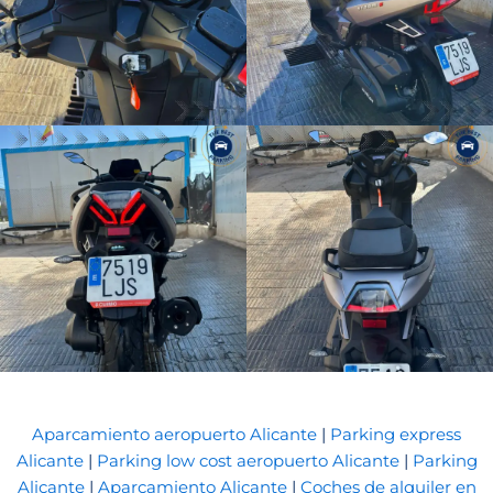
Aparcamiento aeropuerto Alicante
|
Parking express
Alicante
|
Parking low cost aeropuerto Alicante
|
Parking
Alicante
|
Aparcamiento Alicante
|
Coches de alquiler en